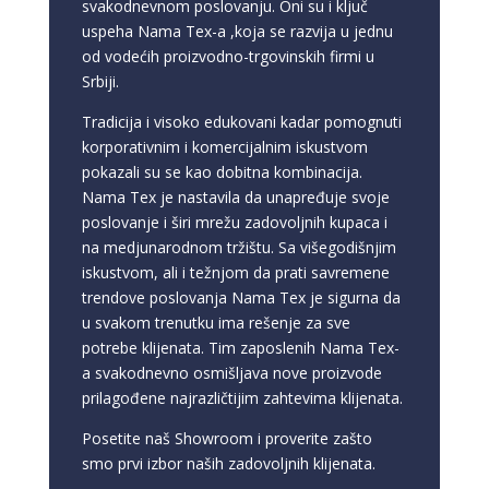
svakodnevnom poslovanju. Oni su i ključ
uspeha Nama Tex-a ,koja se razvija u jednu
od vodećih proizvodno-trgovinskih firmi u
Srbiji.
Tradicija i visoko edukovani kadar pomognuti
korporativnim i komercijalnim iskustvom
pokazali su se kao dobitna kombinacija.
Nama Tex je nastavila da unapređuje svoje
poslovanje i širi mrežu zadovoljnih kupaca i
na medjunarodnom tržištu. Sa višegodišnjim
iskustvom, ali i težnjom da prati savremene
trendove poslovanja Nama Tex je sigurna da
u svakom trenutku ima rešenje za sve
potrebe klijenata. Tim zaposlenih Nama Tex-
a svakodnevno osmišljava nove proizvode
prilagođene najrazličtijim zahtevima klijenata.
Posetite naš Showroom i proverite zašto
smo prvi izbor naših zadovoljnih klijenata.