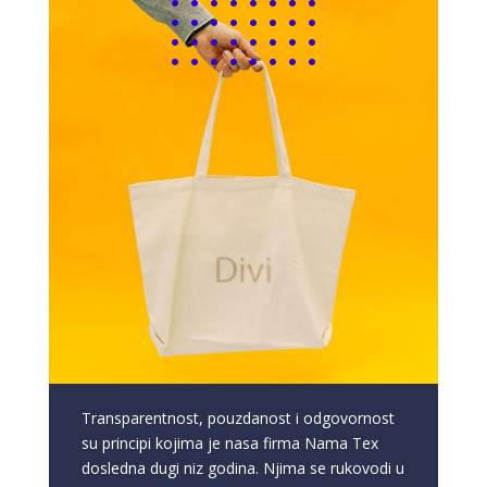
Transparentnost, pouzdanost i odgovornost
su principi kojima je nasa firma Nama Tex
dosledna dugi niz godina. Njima se rukovodi u