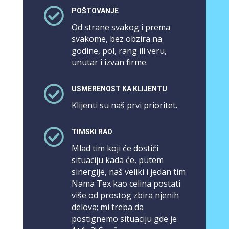

POŠTOVANJE
Od strane svakog i prema
svakome, bez obzira na
godine, pol, rang ili veru,
unutar i izvan firme.

USMERENOST KA KLIJENTU
Klijenti su naš prvi prioritet.

TIMSKI RAD
Mlad tim koji će dostići
situaciju kada će, putem
sinergije, naš veliki i jedan tim
Nama Tex kao celina postati
više od prostog zbira njenih
delova; mi treba da
postignemo situaciju gde je