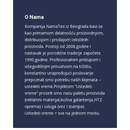
O Nama
Kompanija NamaTex iz Beograda bavi se
kao primarnom delatnošću proizvodnjom,
distribucijom i prodajom tekstilnih
proizvoda. Postoji od 2008.godine i
nastavak je porodične tradicije započete
1990.godine. Profesionalnim pristupom i
višegodišnjim prisustvom na tržištu,
konstantno unapređujući poslovanje
prepoznali smo potrebu naših klijenata –
ustedeti vreme.Projektom “Ustedeti
vreme” prosirili smo nasu paletu proizvoda
(reklamni materijal,kožna galanterija,HTZ
oprema) i usluga (vez I stampa).
Ustedeti vreme = sve na jednom mestu.