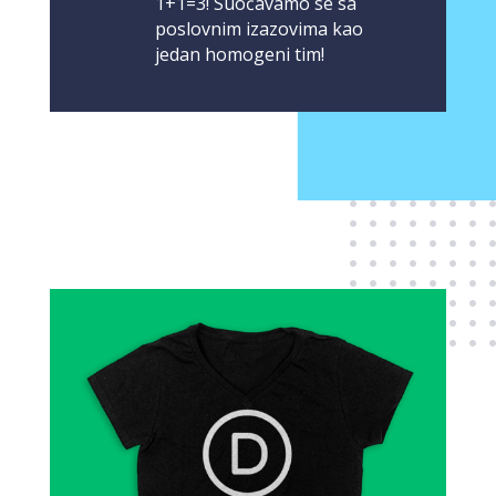
1+1=3! Suočavamo se sa
poslovnim izazovima kao
jedan homogeni tim!